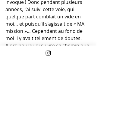
invoque ! Donc pendant plusieurs 
années, j’ai suivi cette voie, qui 
quelque part comblait un vide en 
moi… et puisqu’il s’agissait de « MA 
mission »… Cependant au fond de 
moi il y avait tellement de doutes. 
Alors pourquoi suivre ce chemin que 
je n’avais pas pleinement et 
entièrement choisi ?
Un jour, j’ai donc mon ego de côté et 
j’ai décidé de tout arrêter et peu 
m’importait cette soit disant « 
mission ». Et aujourd’hui je vis ma vie 
d’être humain tout simplement, en 
me disant : mais laissons donc la Vie 
nous mener là où elle le doit et si 
nous avons une « mission », n’est-ce 
pas de s’efforcer de faire de notre 
mieux pour devenir les meilleurs 