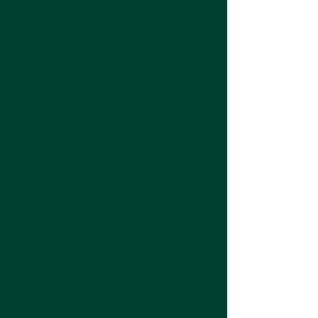
Quelques rencontres de
voyages
Ce que j'aime le plus dans les road
trip, ce sont les rencontres
inattendues, ces échanges de
quelques minutes ou de quelques
heures qui me permettent de
découvrir plus en profondeur le pays
que je visite. Je vous en livre ici
quelques unes...
Avril 2017
Merci à Ahmet à Göreme d'avoir
passé une journée entière avec moi
dans le parc naturel à me faire
découvrir les beautés de sa région,
aux femmes du bazaar de Konya
pour m'avoir aidée à choisir une
tunique, au guide du musée Mevlana,