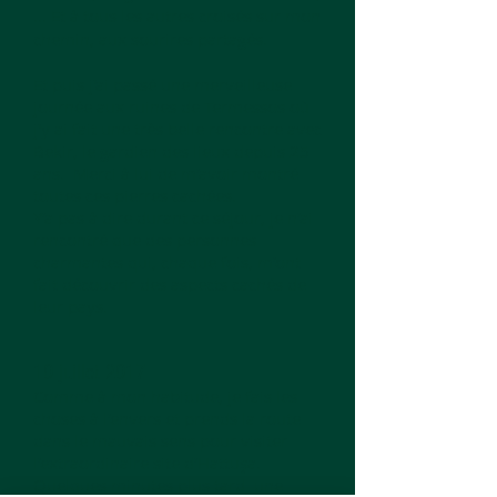
... Et à tous les autres croisés sur mon
chemin, aux sourires partagés.
Et puis j'ai passé une merveilleuse
journée aux ruines de Termessos où
j'y ai fait une très belle rencontre avec
Bekir, le gardien des lieux depuis 25
ans. Merci à lui
de m’avoir montré
toutes ces pierres cachées.
Y’a pas à dire durant ce séjour, je n’ai
rencontré que des personnes
charmantes qui, chaque fois, m’ont
fait découvrir des aspects cachés de
leur pays.
10 juillet 2017
Comme à mon habitude, je fais les
choses à l’envers et prends la route
dans le mauvais sens pour visiter
l’extraordinaire site d’Hattuşa.
Quelques minutes plus tard une