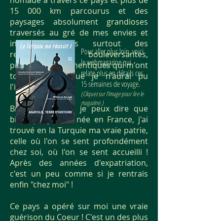
nomade à travers ce pays et plus de
15 000 km parcourus et des
paysages absolument grandioses
traversés au gré de mes envies et
intuitions. Mais surtout des
Pour aller plus loin, voici
rencontres bouleversantes,
le webmagazine qui
profondes et authentiques qui m'ont
relate plus en détails ces
touchée plus que je n'aurai pu
15 semaines de voyage.
l'imaginer !
(Cliquez sur l'image pour lire le
magazine.)
Bref, aujourd'hui je peux dire que
bien que je sois née en France, j'ai
trouvé en la Turquie ma vraie patrie,
celle où l'on se sent profondément
chez soi, où l'on se sent accueilli !
Après des années d'expatriation,
c'est un peu comme si je rentrais
enfin "chez moi" !
Ce pays a opéré sur moi une vraie
guérison du Coeur ! C'est un des plus