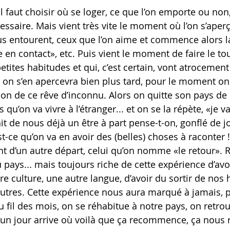
, il faut choisir où se loger, ce que l’on emporte ou non
saire. Mais vient très vite le moment où l’on s’aperço
us entourent, ceux que l’on aime et commence alors l
e en contact», etc. Puis vient le moment de faire le to
petites habitudes et qui, c’est certain, vont atrocemen
 on s’en apercevra bien plus tard, pour le moment on 
tion de ce rêve d’inconnu. Alors on quitte son pays de
s qu’on va vivre à l’étranger... et on se la répète, «je va
ait de nous déjà un être à part pense-t-on, gonflé de jo
-ce qu’on va en avoir des (belles) choses à raconter !
t d’un autre départ, celui qu’on nomme «le retour». 
pays... mais toujours riche de cette expérience d’avoi
e culture, une autre langue, d’avoir du sortir de nos 
 autres. Cette expérience nous aura marqué à jamais, 
 fil des mois, on se réhabitue à notre pays, on retrou
 un jour arrive où voilà que ça recommence, ça nous 