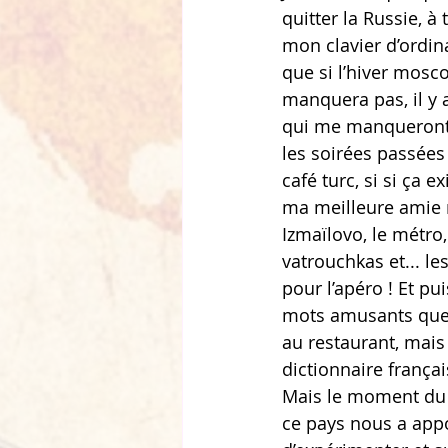
quitter la Russie, à 
mon clavier d’ordina
que si l’hiver mosc
manquera pas, il y 
qui me manqueront
les soirées passées
café turc, si si ça e
ma meilleure amie 
Izmaïlovo, le métro,
vatrouchkas et... le
pour l’apéro ! Et puis
mots amusants que j
au restaurant, mais
dictionnaire françai
Mais le moment du d
ce pays nous a appo