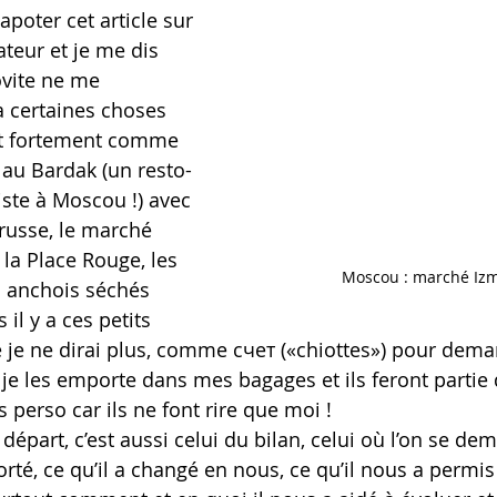
tapoter cet article sur 
teur et je me dis 
ovite ne me 
a certaines choses 
 fortement comme 
 au Bardak (un resto-
xiste à Moscou !) avec 
russe, le marché 
 la Place Rouge, les 
Moscou : marché Izm
s anchois séchés 
 il y a ces petits 
e ne dirai plus, comme счет («chiottes») pour deman
 je les emporte dans mes bagages et ils feront partie
s perso car ils ne font rire que moi !
épart, c’est aussi celui du bilan, celui où l’on se de
rté, ce qu’il a changé en nous, ce qu’il nous a permis