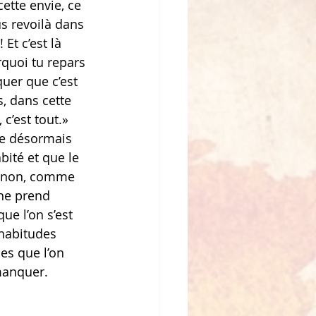
cette envie, ce 
s revoilà dans 
Et c’est là 
rquoi tu repars 
uer que c’est 
, dans cette 
 c’est tout.»
ue désormais 
bité et que le 
ôt non, comme 
 ne prend 
e l’on s’est 
 habitudes 
es que l’on 
manquer.