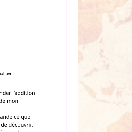
aïlovo
der l’addition 
 de mon 
mande ce que 
 de découvrir, 