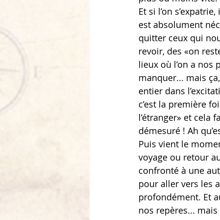
Et si l’on s’expatrie
est absolument néces
quitter ceux qui no
revoir, des «on rest
lieux où l’on a nos 
manquer... mais ça,
entier dans l’excita
c’est la première foi
l’étranger» et cela f
démesuré ! Ah qu’est
Puis vient le momen
voyage ou retour au 
confronté à une autr
pour aller vers les
profondément. Et au
nos repères... mais