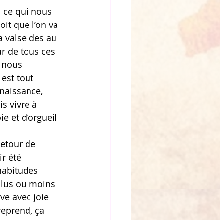
, ce qui nous 
it que l’on va 
a valse des au 
ur de tous ces 
t nous 
est tout 
 naissance, 
is vivre à 
ie et d’orgueil 
Retour de 
r été 
habitudes 
plus ou moins 
ve avec joie 
reprend, ça 