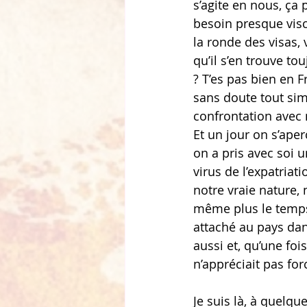
s’agite en nous, ça p
besoin presque viscé
la ronde des visas, 
qu’il s’en trouve t
? T’es pas bien en 
sans doute tout sim
confrontation avec m
Et un jour on s’ape
on a pris avec soi u
virus de l’expatria
notre vraie nature,
même plus le temps 
attaché au pays dan
aussi et, qu’une foi
n’appréciait pas fo
Je suis là, à quelq