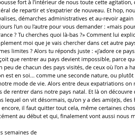
ousse fort à l’intérieur de nous toute cette agitation, 
ral de repartir et s’expatrier de nouveau. Et hop, nou
valises, démarches administratives et au-revoir again ! 
oujours l’un ou l’autre pour vous demander : «mais pou
France ? Tu cherches quoi là-bas ?» Comment lui expliq
plement moi que je vais chercher dans cet autre pays
es limites ? Alors tu réponds juste : «j’adore ce pays,
rçoit que rentrer au pays devient impossible, parce q
n peu de chacun des pays visités, de ceux où l’on a ha
tion est en soi... comme une seconde nature, ou plut
 notre mode de vie. Alors entre deux expatriations on
de rentrer dans notre pays natal. Et là on découvre qu
s lequel on vit désormais, qu’on y a des ami(e)s, des
s encore, il faut quitter tout cela, même certaines chos
rcément au début et qui, finalement vont aussi nous 
ues semaines de 