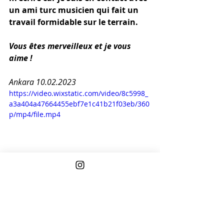
un ami turc musicien qui fait un 
travail formidable sur le terrain. 
Vous êtes merveilleux et je vous 
aime ! 
Ankara 10.02.2023
https://video.wixstatic.com/video/8c5998_
a3a404a47664455ebf7e1c41b21f03eb/360
p/mp4/file.mp4
Earthquake
Turquie
Tremblement de terre
Hatay
Turkey
6 février 2023
séisme